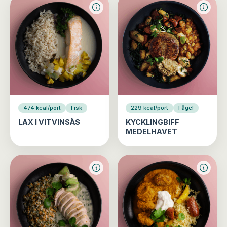
474 kcal/port
Fisk
229 kcal/port
Fågel
LAX I VITVINSÅS
KYCKLINGBIFF
MEDELHAVET