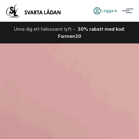
Logga in
Unna dig ett hälsosamt lyft –
30% rabatt med kod:
Formen30