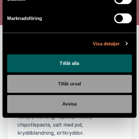
CHIPOTLEBIFF
Chipotlefärsbiff med rostade grönsaker
Marknadsföring
och rödvinssås. Serveras med rostad
potatis
Visa detaljer
Näringsvärde per 100 gram:
Energi 477 kJ,
Energi 114 kcal, Fett 6 g, -varav Mättat
Tillåt alla
fett 1,5 g, Kolhydrater 9 g, -varav
Sockerarter 2,8 g, Protein 4,9 g, Salt 1,1 g
Tillåt urval
Ingredienser:
Potatis(27%), nötfärs(9%),
kalvfärs(9%), kalvfond, morot röd och gul,
grönkål, citron, lök, matlagningsVIN,
Avvisa
SOJAkulör, VINÄGER, ÄGG, chilifrukt,
rismjöl, honung, rapsolja vitlök,
chipotlepasta, salt med jod,
kryddblandning, örtkryddor.