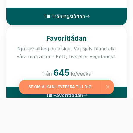
Till Träningslådan
Favoritlådan
Njut av allting du älskar. Välj själv bland alla
våra maträtter - Kött, fisk eller vegetariskt.
645
från
kr/vecka
SE OM VI KAN LEVERERA TILL DIG
Till Favoritlådan
Kom i form-lådan
För dig som vill ha hjälp med viktkontroll har vi