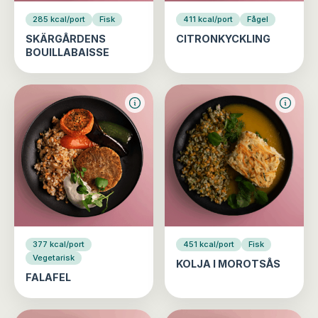
285 kcal/port
Fisk
411 kcal/port
Fågel
SKÄRGÅRDENS
CITRONKYCKLING
BOUILLABAISSE
377 kcal/port
451 kcal/port
Fisk
Vegetarisk
KOLJA I MOROTSÅS
FALAFEL