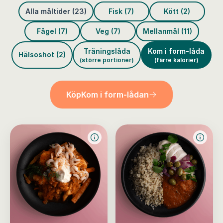
Alla måltider (23)
Fisk (7)
Kött (2)
Fågel (7)
Veg (7)
Mellanmål (11)
Träningslåda
Kom i form-låda
Hälsoshot (2)
(större portioner)
(färre kalorier)
Köp
Kom i form-lådan