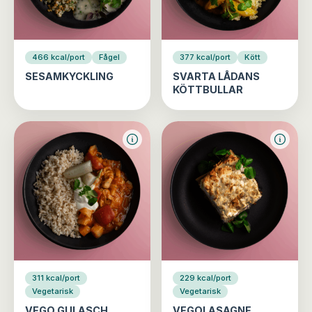
466 kcal/port
Fågel
377 kcal/port
Kött
SESAMKYCKLING
SVARTA LÅDANS
KÖTTBULLAR
311 kcal/port
229 kcal/port
Vegetarisk
Vegetarisk
VEGO GULASCH
VEGOLASAGNE