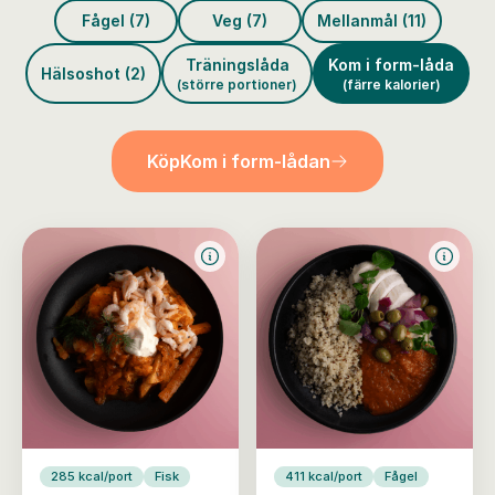
Fågel (7)
Veg (7)
Mellanmål (11)
Träningslåda
Kom i form-låda
Hälsoshot (2)
(större portioner)
(färre kalorier)
Köp
Kom i form-lådan
285 kcal/port
Fisk
411 kcal/port
Fågel