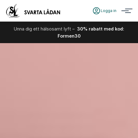
Logga in
Unna dig ett hälsosamt lyft –
30% rabatt med kod:
Formen30