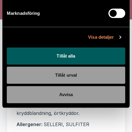
Chiligryta med kakao. Serveras med
Marknadsföring
svartris
Näringsvärde per 100 gram:
Energi 495kJ,
Visa detaljer
Energi 118 kcal, Fett 1,8 g, -varav Mättat
fett 0,6 g, Kolhydrater 15,8g, -varav
Sockerarter 2,3 g, Protein 8,6 g, Salt 0,3 g
Tillåt alla
Ingredienser:
Nötbog(38%), svartris(16%),
lök, morot, purjolök, rotSELLERI,
Tillåt urval
palsternacka, tomatpuré(tomater), vitlök,
tomater, kikärtor, vita bönor, paprika röd,
Avvisa
chili röd, balsamicoVINÄGER, vitlök,
kakaopulver fett 22%, salt m jod,
kryddblandning, örtkryddor.
Allergener:
SELLERI, SULFITER