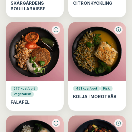
SKÄRGÅRDENS
CITRONKYCKLING
BOUILLABAISSE
377 kcal/port
451 kcal/port
Fisk
Vegetarisk
KOLJA I MOROTSÅS
FALAFEL