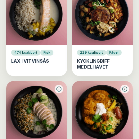
474 kcal/port
Fisk
229 kcal/port
Fågel
LAX I VITVINSÅS
KYCKLINGBIFF
MEDELHAVET