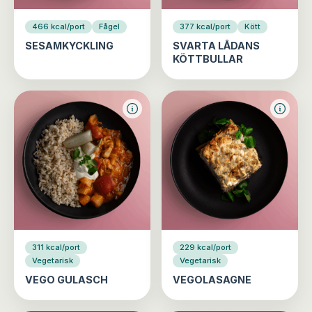
466 kcal/port
Fågel
377 kcal/port
Kött
SESAMKYCKLING
SVARTA LÅDANS
KÖTTBULLAR
311 kcal/port
229 kcal/port
Vegetarisk
Vegetarisk
VEGO GULASCH
VEGOLASAGNE