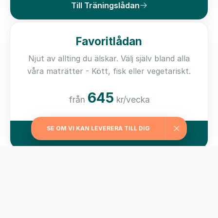
Till Träningslådan
Favoritlådan
Njut av allting du älskar. Välj själv bland alla
våra maträtter - Kött, fisk eller vegetariskt.
645
från
kr/vecka
SE OM VI KAN LEVERERA TILL DIG
Till Favoritlådan
Kom i form-lådan
För dig som vill ha hjälp med viktkontroll har vi
valt ut matlådor med ett kaloriinnehåll från
229 kcal/måltid