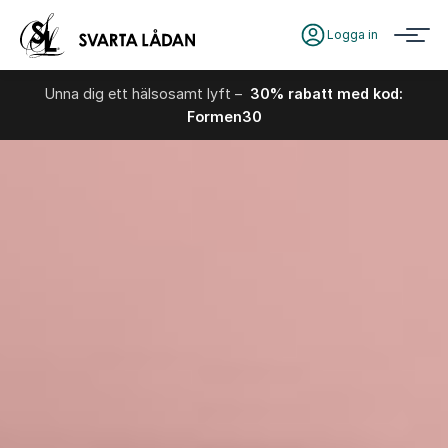
Logga in
Unna dig ett hälsosamt lyft –
30% rabatt med kod:
Formen30