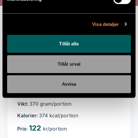
Lankesisk biffcurry samt råris
Näringsvärde per 100 gram:
Energi 423kJ,
Visa detaljer
Energi 101 kcal, Fett 3,9 g, -varav Mättat
fett 2,7 g, Kolhydrater 8,8 g, -varav
Tillåt alla
Sockerarter 1,4 g, Protein 7,0 g, Salt 0,8 g
Ingredienser:
Nötkött(40%), råris(32%),
Tillåt urval
kokosmjölk, lök, morot, paprika gul,
paprika röd, majsmjöl, tomatpuré(tomater),
vitlök, salt med jod, kryddblandning,
Avvisa
örtkryddor.
Vikt:
370 gram/portion
Kalorier:
374 kcal/portion
122
Pris:
kr/portion