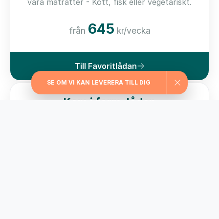
våra maträtter - Kött, fisk eller vegetariskt.
645
från
kr/vecka
Till Favoritlådan
SE OM VI KAN LEVERERA TILL DIG
Kom i form-lådan
För dig som vill ha hjälp med viktkontroll har vi
valt ut matlådor med ett kaloriinnehåll från
229 kcal/måltid
595
från
kr/vecka
Till Kom i form-lådan