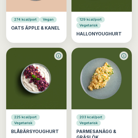
274 kcal/port
Vegan
129 kcal/port
Vegetarisk
OATS ÄPPLE & KANEL
HALLONYOUGHURT
225 kcal/port
203 kcal/port
Vegetarisk
Vegetarisk
BLÅBÄRSYOUGHURT
PARMESANÄGG &
GRÄSLÖK