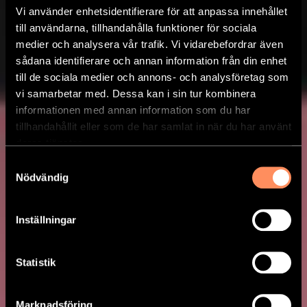
Vi använder enhetsidentifierare för att anpassa innehållet
till användarna, tillhandahålla funktioner för sociala
medier och analysera vår trafik. Vi vidarebefordrar även
sådana identifierare och annan information från din enhet
till de sociala medier och annons- och analysföretag som
vi samarbetar med. Dessa kan i sin tur kombinera
informationen med annan information som du har
tillhandahållit eller som de har samlat in när du har använt
deras tjänster.
Samtyckesval
Nödvändig
Inställningar
LANKESISK
Statistik
BIFFCURRY
Marknadsföring