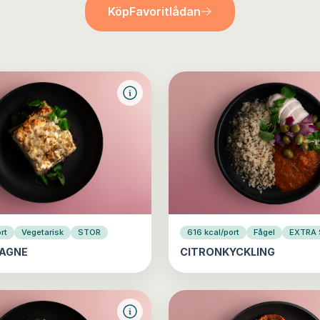
Köp
Favoritlådan
rt
Vegetarisk
STOR
616 kcal/port
Fågel
EXTRA
AGNE
CITRONKYCKLING