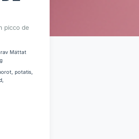
h picco de
varav Mättat
 g
orot, potatis,
d,