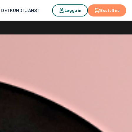
Logga in
Beställ nu
 DET
KUNDTJÄNST