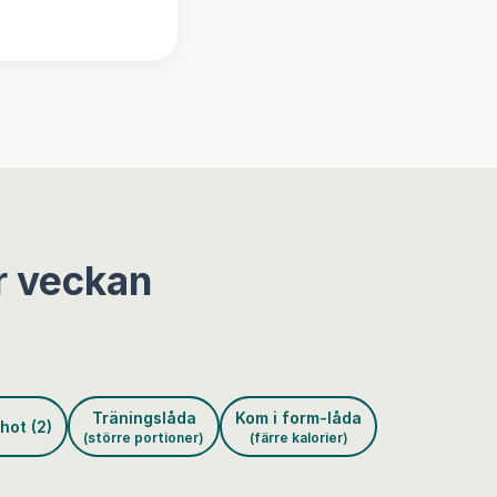
r veckan
Träningslåda
Kom i form-låda
hot (2)
(större portioner)
(färre kalorier)