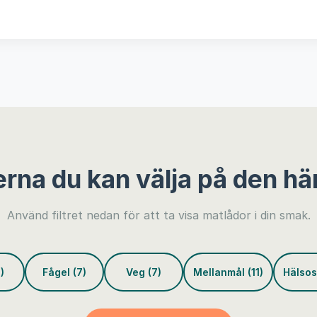
erna du kan välja på den hä
Använd filtret nedan för att ta visa matlådor i din smak.
)
Fågel (7)
Veg (7)
Mellanmål (11)
Hälsos