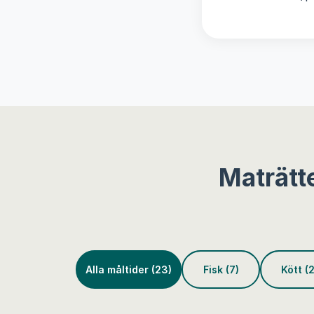
Maträtt
Alla måltider (23)
Fisk (7)
Kött (2