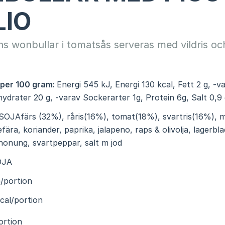
LIO
ns wonbullar i tomatsås serveras med vildris oc
 per 100 gram:
Energi 545 kJ, Energi 130 kcal, Fett 2 g, -
lhydrater 20 g, -varav Sockerarter 1g, Protein 6g, Salt 0,9
SOJAfärs (32%), råris(16%), tomat(18%), svartris(16%), m
gefära, koriander, paprika, jalapeno, raps & olivolja, lagerbla
honung, svartpeppar, salt m jod
OJA
/portion
cal/portion
ortion