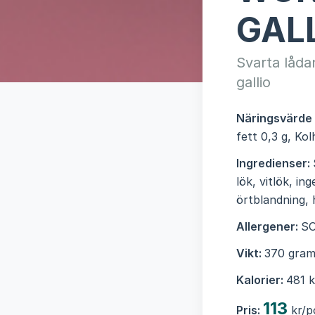
GAL
Svarta låda
gallio
Näringsvärde
fett 0,3 g, Ko
Ingredienser:
lök, vitlök, in
örtblandning, 
Allergener:
S
Vikt:
370 gram
Kalorier:
481 k
113
Pris:
kr/p