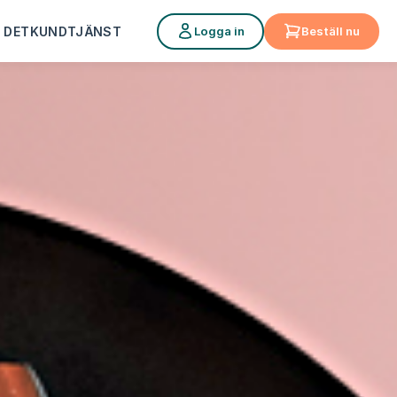
Logga in
Beställ nu
 DET
KUNDTJÄNST