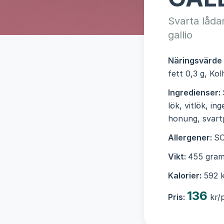
Svarta låda
gallio
Näringsvärde
fett 0,3 g, Ko
Ingredienser:
lök, vitlök, in
honung, svartp
Allergener:
S
Vikt:
455 gram
Kalorier:
592 k
136
Pris:
kr/