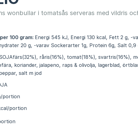
ns wonbullar i tomatsås serveras med vildris oc
 per 100 gram:
Energi 545 kJ, Energi 130 kcal, Fett 2 g, -
lhydrater 20 g, -varav Sockerarter 1g, Protein 6g, Salt 0,9
SOJAfärs(32%), råris(16%), tomat(18%), svartris(16%), mo
gefära, koriander, jalapeno, raps & olivolja, lagerblad, örtbl
eppar, salt m jod
OJA
/portion
cal/portion
portion