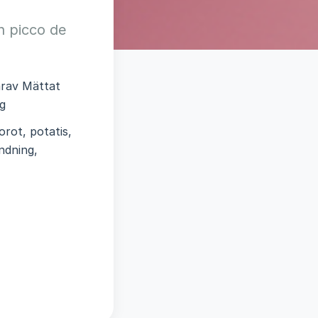
h picco de
varav Mättat
 g
rot, potatis,
andning,