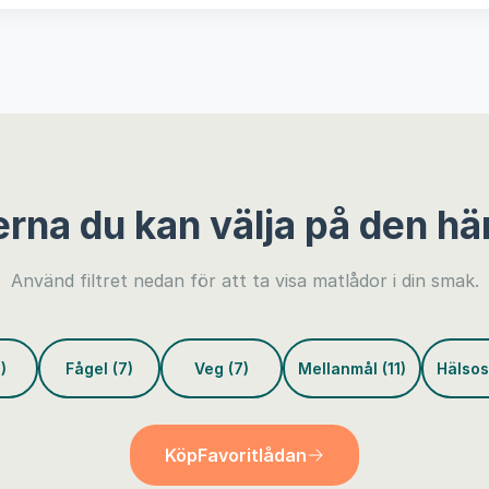
erna du kan välja på den hä
Använd filtret nedan för att ta visa matlådor i din smak.
)
Fågel (7)
Veg (7)
Mellanmål (11)
Hälsos
Köp
Favoritlådan