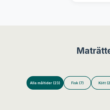
Maträtt
Alla måltider (23)
Fisk (7)
Kött (2