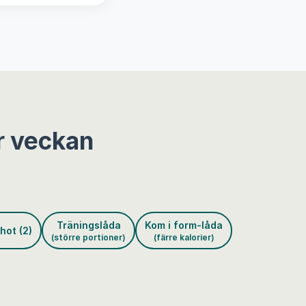
r veckan
Träningslåda
Kom i form-låda
hot (2)
(större portioner)
(färre kalorier)