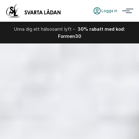
Logga in
Unna dig ett hälsosamt lyft –
30% rabatt med kod:
Formen30