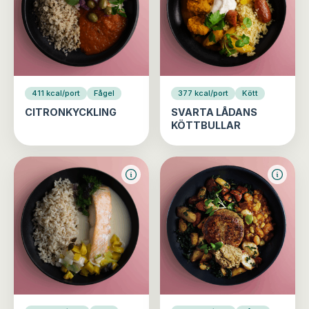
411 kcal/port
Fågel
377 kcal/port
Kött
CITRONKYCKLING
SVARTA LÅDANS
KÖTTBULLAR