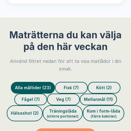
Maträtterna du kan välja
på den här veckan
Använd filtret nedan för att ta visa matlådor i din
smak.
Alla måltider (23)
Fisk (7)
Kött (2)
Fågel (7)
Veg (7)
Mellanmål (11)
Träningslåda
Kom i form-låda
Hälsoshot (2)
(större portioner)
(färre kalorier)