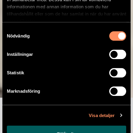
informationen med annan information som du har
tillhandahållit eller som de har samlat in när du har använt
deras tjänster.
Samtyckesval
Nödvändig
Inställningar
Zucchinipasta med
Statistik
tomatsås, broccoli
Marknadsföring
& mandelpesto
samt kryddrostade
Visa detaljer
kikärtor