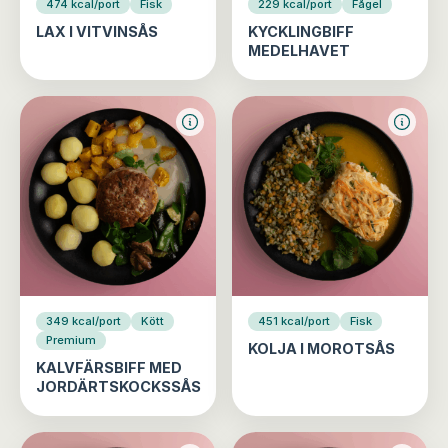
474 kcal/port
Fisk
229 kcal/port
Fågel
LAX I VITVINSÅS
KYCKLINGBIFF
MEDELHAVET
349 kcal/port
Kött
451 kcal/port
Fisk
Premium
KOLJA I MOROTSÅS
KALVFÄRSBIFF MED
JORDÄRTSKOCKSSÅS