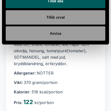
Tillåt alla
Näringsvärde per 100 gram:
Energi 587kJ,
Energi 140 kcal, Fett 10 g, -varav Mättat
Tillåt urval
fett 0,8 g, Kolhydrater 7 g, -varav
Sockerarter 3,1 g, Protein 3 g, Salt 0,3 g
Avvisa
Ingredienser:
Squash, morot, broccoli,
kikärtor, vitlök, tomater, lök, raps- och
olivolja, honung, tomatpuré(tomater),
SÖTMANDEL, salt med jod,
kryddblandning, örtkryddor.
Allergener:
NÖTTER
Vikt:
370 gram/portion
Kalorier:
518 kcal/portion
122
Pris:
kr/portion