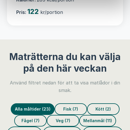
122
Pris:
kr/portion
Maträtterna du kan välja
på den här veckan
Använd filtret nedan för att ta visa matlådor i din
smak.
Alla måltider (23)
Fisk (7)
Kött (2)
Fågel (7)
Veg (7)
Mellanmål (11)