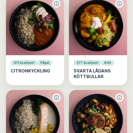
411 kcal/port
Fågel
377 kcal/port
Kött
CITRONKYCKLING
SVARTA LÅDANS
KÖTTBULLAR