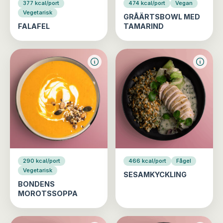
377 kcal/port
474 kcal/port
Vegan
Vegetarisk
GRÅÄRTSBOWL MED
FALAFEL
TAMARIND
290 kcal/port
466 kcal/port
Fågel
Vegetarisk
SESAMKYCKLING
BONDENS
MOROTSSOPPA