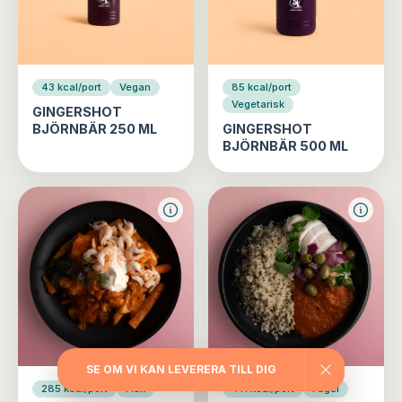
43 kcal/port
Vegan
85 kcal/port
Vegetarisk
GINGERSHOT
BJÖRNBÄR 250 ML
GINGERSHOT
BJÖRNBÄR 500 ML
SE OM VI KAN LEVERERA TILL DIG
285 kcal/port
Fisk
411 kcal/port
Fågel