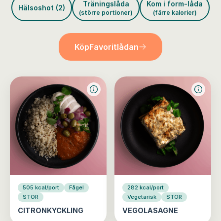
Träningslåda
Kom i form-låda
Hälsoshot (2)
(större portioner)
(färre kalorier)
Köp
Favoritlådan
505 kcal/port
Fågel
282 kcal/port
STOR
Vegetarisk
STOR
CITRONKYCKLING
VEGOLASAGNE