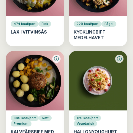
474 kcal/port
Fisk
229 kcal/port
Fågel
LAX I VITVINSÅS
KYCKLINGBIFF
MEDELHAVET
349 kcal/port
Kött
129 kcal/port
Premium
Vegetarisk
KALVFÄRSBIFF MED
HALLONYOUGHURT