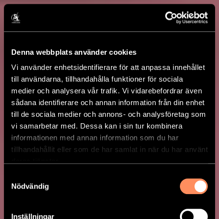
Denna webbplats använder cookies
Vi använder enhetsidentifierare för att anpassa innehållet
till användarna, tillhandahålla funktioner för sociala
medier och analysera vår trafik. Vi vidarebefordrar även
sådana identifierare och annan information från din enhet
till de sociala medier och annons- och analysföretag som
vi samarbetar med. Dessa kan i sin tur kombinera
informationen med annan information som du har
tillhandahållit eller som de har samlat in när du har använt
deras tjänster.
Samtyckesval
Nödvändig
KYCKLINGLASAGNE
Inställningar