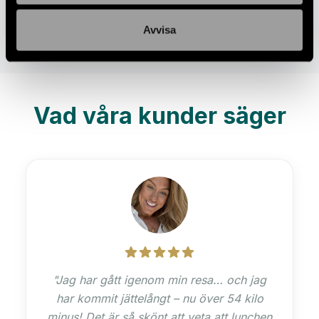
dig. Bara att värma och njuta!
Avvisa
Vad våra kunder säger
Jag har gått igenom min resa… och jag
har kommit jättelångt – nu över 54 kilo
minus! Det är så skönt att veta att lunchen