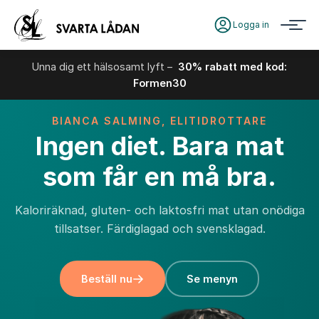
Logga in
Unna dig ett hälsosamt lyft –
30% rabatt med kod:
Formen30
BIANCA SALMING, ELITIDROTTARE
Ingen diet. Bara mat
som får en må bra.
Kaloriräknad, gluten- och laktosfri mat utan onödiga
tillsatser. Färdiglagad och svensklagad.
Beställ nu
Se menyn