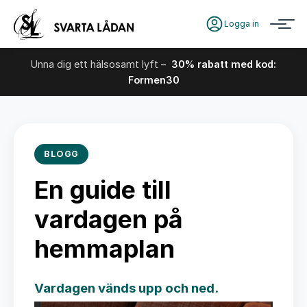
Logga in
Unna dig ett hälsosamt lyft –
30% rabatt med kod:
Formen30
BLOGG
En guide till
vardagen på
hemmaplan
Vardagen vänds upp och ned.