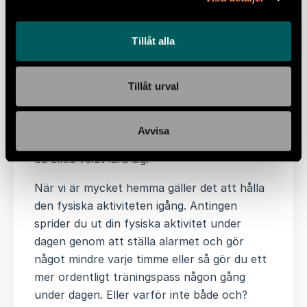
faktiskt aldrig tagit dig igenom. Lär dig sticka
eller virka. Handarbetestrenden lär få ännu
Tillåt alla
mer vatten på sin kvarn i nuläget. Börja odla
grönsaker nu när solen börjar värma oss
Tillåt urval
eller gör ett längre träningspass. Ta tag i
något projekt som du inte haft tid att ta tag i
tidigare, sortera en garderob eller hitta en
Avvisa
distansutbildning på nätet, lär dig något som
du alltid velat lära dig.
När vi är mycket hemma gäller det att hålla
den fysiska aktiviteten igång. Antingen
sprider du ut din fysiska aktivitet under
dagen genom att ställa alarmet och gör
något mindre varje timme eller så gör du ett
mer ordentligt träningspass någon gång
under dagen. Eller varför inte både och?