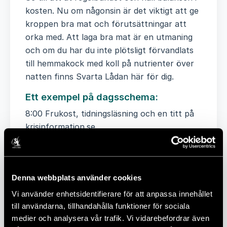
kosten. Nu om någonsin är det viktigt att ge
kroppen bra mat och förutsättningar att
orka med. Att laga bra mat är en utmaning
och om du har du inte plötsligt förvandlats
till hemmakock med koll på nutrienter över
natten finns Svarta Lådan här för dig.
Ett exempel på dagsschema:
8:00 Frukost, tidningsläsning och en titt på
krisinformation.se.
9:00 Starta jobbdatorn.
10:00 Ta en rast från jobbet och ring en
Denna webbplats använder cookies
äldre person i din närhet. Fråga och lyssna.
Vi använder enhetsidentifierare för att anpassa innehållet
11:00 Gör 10 armhävningar och 10 knäböj.
till användarna, tillhandahålla funktioner för sociala
medier och analysera vår trafik. Vi vidarebefordrar även
12:00 Lunch, ta tid på dig.