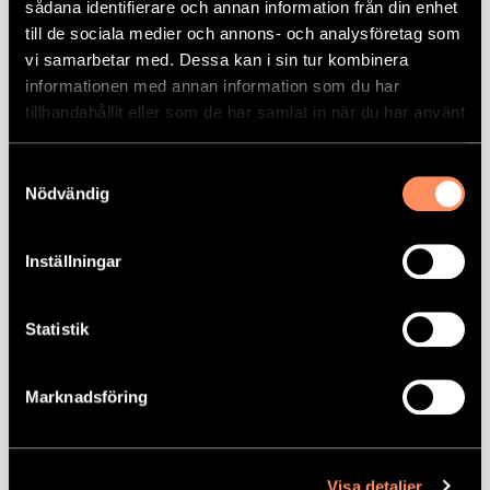
sådana identifierare och annan information från din enhet
till de sociala medier och annons- och analysföretag som
13:00 Ta en promenad, kanske gå till
vi samarbetar med. Dessa kan i sin tur kombinera
apoteket åt granne, som är i riskgrupp
informationen med annan information som du har
samtidigt.
tillhandahållit eller som de har samlat in när du har använt
deras tjänster.
14:00 Gör 10 burpees.
Samtyckesval
15:00 Gör 10 solhälsningar. Ta något mellis!
Nödvändig
16:00 Ställ dig upp och rotera överkroppen
Inställningar
10 gånger åt varje håll
17:00 Gör 20 utfallssteg. Och avsluta
Statistik
arbetsdagen!
18:00 Middag. Se till att äta vällagad mat,
Marknadsföring
håll balansen i kroppen.
19:00 -22:30: Fritid! Se på serier, läs en
Visa detaljer
roman du kanske ljugit om att du läst men