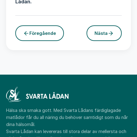
Lådan.
Föregående
Nästa
Hälsa ska smaka gott. Med Svarta Lådans färdiglagade
matlådor får du all näring du behöver samtidigt som du når
dina hälsomål.
Svarta Lådan kan levereras till stora delar av mellersta och