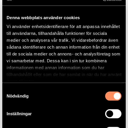
debitering av din kommande leverans söndag kväll
innan leverans nästkommande söndag (dvs 7 dagar
Denna webbplats använder cookies
innan leverans). Om kortbetalningen misslyckas,
Vi använder enhetsidentifierare för att anpassa innehållet
t.ex. för att ditt korts giltighetstid gått ut eller att
till användarna, tillhandahålla funktioner för sociala
det inte finns pengar tillgängligt på kortet vi kommer
medier och analysera vår trafik. Vi vidarebefordrar även
vi i vissa fall skicka en faktura (enligt
sådana identifierare och annan information från din enhet
Fakturabetalning nedan) för leveransen med
till de sociala medier och annons- och analysföretag som
fakturaavgift (á 49 kr). Du ansvarar själv för att ha
vi samarbetar med. Dessa kan i sin tur kombinera
ett giltigt kort registrerat, samt att det finns medel
informationen med annan information som du har
på kortet för den beställda leveransen.
tillhandahållit eller som de har samlat in när du har använt
deras tjänster.
Fakturabetalning
Samtyckesval
Nödvändig
Svarta Lådan erbjuder faktura som betalningssätt
genom Fortnox Finans. Fakturan ställs ut på
beställningsdagen med 10 dagars förfallotid och
Inställningar
levereras genom e-mail till din registrerade adress.
Fakturaavgiften för detta är 49 kr per faktura vilket